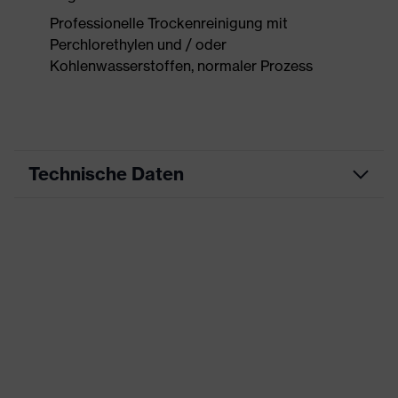
Professionelle Trockenreinigung mit
Perchlorethylen und / oder
Kohlenwasserstoffen, normaler Prozess
Technische Daten
Produktart
Arbeitskleidung
Produkttyp
Hose
Produktart
-
Untertypen
Produktfamilie
uvex suXXeed mobility