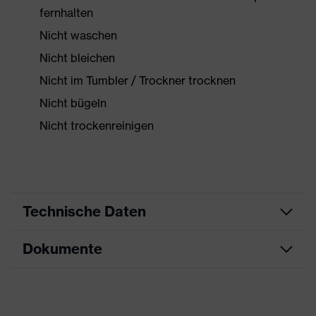
fernhalten
Nicht waschen
Nicht bleichen
Nicht im Tumbler / Trockner trocknen
Nicht bügeln
Nicht trockenreinigen
Technische Daten
Dokumente
Produktart
Schutzkleidung
Produkttyp
Overall
Datenblatt
Produktart