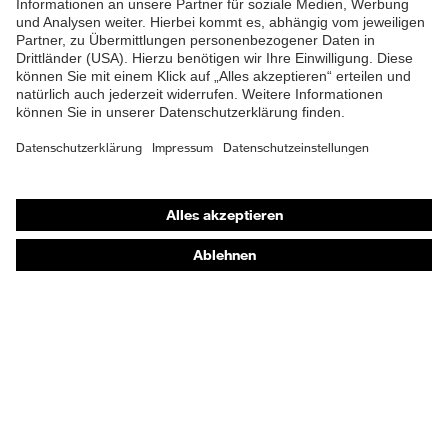
Material Verschluss
Kunststoff
Passform
Regular Fit
Produkttyp
-
Untertypen
Shops
Verschluss
Reißverschluss
Online-Shop für B2B-Kunden
EN 13034:2005 + A1:2009,
Online-Shop für Personaldienstleister
EN 1073-2:2002, A1:2021,
EN ISO 13982-1:2004 +
Online-Shop für Laserschutzprodukte
Norm
A1:2010, EN 14126:2003, EN
uvex Optik Shop Fürth
ISO 13688:2013+EN ISO
13688:2013, EN 1149-5:2018
E | 3 Store
Kaufberatung