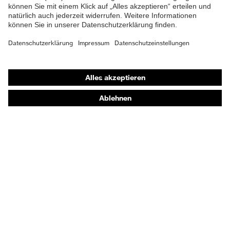
Passform
Regular Fit
Produkttyp
-
Untertypen
Shops
Verschluss
Reißverschluss
Online-Shop für B2B-Kunden
EN 13034:2005 + A1:2009,
Online-Shop für Personaldienstleister
EN 1073-2:2002, EN ISO
Norm
13982-1:2004 + A1:2010, EN
Online-Shop für Laserschutzprodukte
14126:2003, EN 1149-5:2008
uvex Optik Shop Fürth
E | 3 Store
Kaufberatung
Händlersuche
Orthopädische Bestellungen