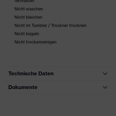
fernhalten
Nicht waschen
Nicht bleichen
Nicht im Tumbler / Trockner trocknen
Nicht bügeln
Nicht trockenreinigen
Technische Daten
Dokumente
Produktart
Schutzkleidung
Produkttyp
Overall
Datenblatt
Produktart
Chemikalienschutzkleidung
Untertypen