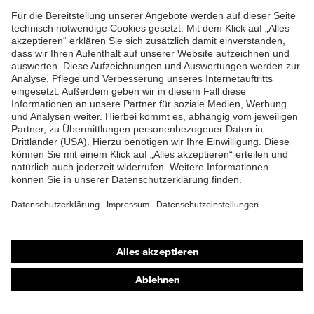
Oberstoff 1
Material Oberstoff
ZUM NEWSLETTER ANMELDEN
Polypropylen
1
Material Oberstoff
100 % Polypropylen
1 inkl. Anteil
Material Oberstoff
Polypropylen
2
Material Oberstoff
100 % Polypropylen
2 inkl. Anteil
Material Verschluss
Kunststoff
Shops
Passform
Online-Shop für B2B-Kunden
Regular Fit
Online-Shop für Personaldienstleister
Produkttyp
-
Untertypen
Online-Shop für Laserschutzprodukte