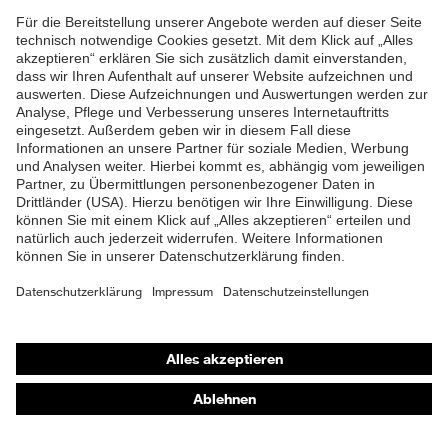
Oberstoff 1
Material Oberstoff
ZUM NEWSLETTER ANMELDEN
Polypropylen
1
Material Oberstoff
100 % Polypropylen
1 inkl. Anteil
Material Oberstoff
Polypropylen
2
Material Oberstoff
100 % Polypropylen
2 inkl. Anteil
Material Verschluss
Kunststoff
Shops
Passform
Online-Shop für B2B-Kunden
Regular Fit
Online-Shop für Personaldienstleister
Produkttyp
-
Untertypen
Online-Shop für Laserschutzprodukte