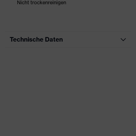
Nicht trockenreinigen
Technische Daten
Produktart
Arbeitskleidung
Produkttyp
Shirts
Produktart
-
Untertypen
Produktfamilie
uvex suxxeed
Farbe
grau
Geschlecht
Damen