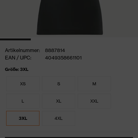
Artikelnummer:
8887814
EAN / UPC:
4049358661101
Größe: 3XL
XS
S
M
L
XL
XXL
3XL
4XL