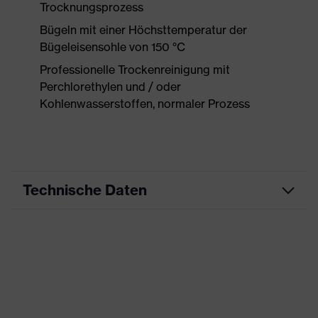
Trocknungsprozess
Bügeln mit einer Höchsttemperatur der
Bügeleisensohle von 150 °C
Professionelle Trockenreinigung mit
Perchlorethylen und / oder
Kohlenwasserstoffen, normaler Prozess
Technische Daten
Produktart
Arbeitskleidung
Produkttyp
Hose
Produktart
-
Untertypen