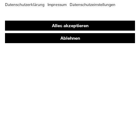
Shops
Online-Shop für B2B-Kunden
Online-Shop für Personaldienstleister
Online-Shop für Laserschutzprodukte
uvex Optik Shop Fürth
E | 3 Store
Kaufberatung
Händlersuche
Orthopädische Bestellungen
Noch Fragen zum Kauf?