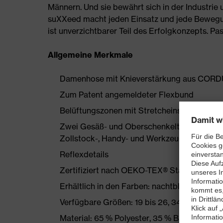
Männern. Und sie bewährt sich in der Industrie
suXXeed macht jeden Einsatz und jede Bewegung
ist unverzichtbarer Teil des Erfolgkonzepts. P
Allgemeine Merkmale
Damenhose mit Knieverstärkung aus COR
Zum Patent angemeldeter Flexbund
Belüftungszonen mit Stretcheinsatz am hin
Zwei Gesäß- und Oberschenkeltaschen jewe
Zollstock-, Handy- und Werkzeugtasche
Reflexdetails
Zertifiziert nach OEKO-TEX® Standard 100
Erhältlich in den Farben: nachtblau, graphit
Verfügbare Größen: 19 bis 26, 34 bis 54
Material: 65 % Polyester, 35 % Baumwolle