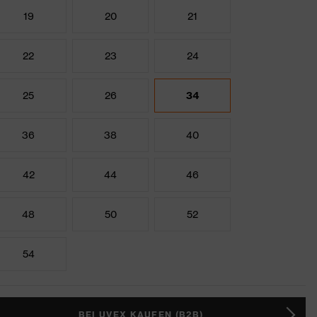
19
20
21
22
23
24
25
26
34
36
38
40
42
44
46
48
50
52
54
BEI UVEX KAUFEN (B2B)