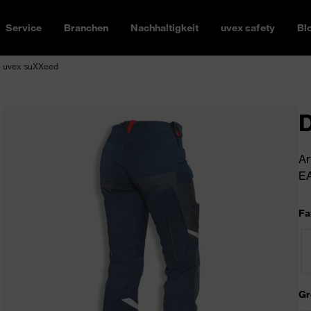
Service
Branchen
Nachhaltigkeit
uvex safety
Bl
 uvex suXXeed
Ar
EA
Fa
Gr