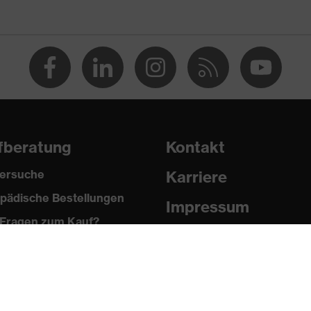
wolle
, 35 % Baumwolle
fberatung
Kontakt
ersuche
Karriere
pädische Bestellungen
Impressum
Fragen zum Kauf?
Datenschutz
Newsletter