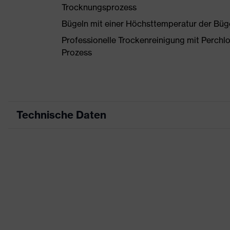
Trocknungsprozess
Bügeln mit einer Höchsttemperatur der Büg
Professionelle Trockenreinigung mit Perchl
Prozess
Technische Daten
Produktart
Arbeitskleidung
Produkttyp
Hose
Produktart
-
Untertypen
Produktfamilie
uvex suxxeed