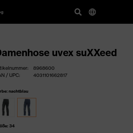
og
Damenhose uvex suXXeed
tikelnummer:
8968600
N / UPC:
4031101662817
rbe: nachtblau
öße: 34