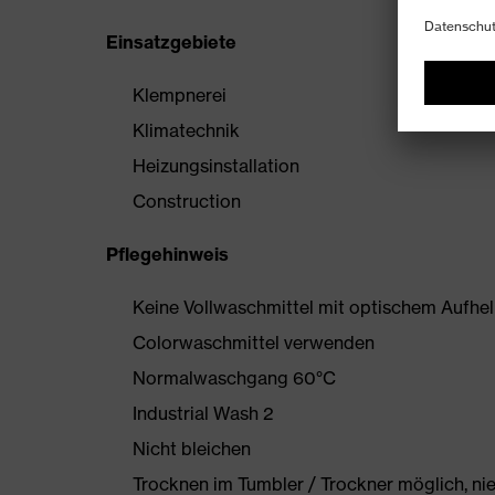
Einsatzgebiete
Klempnerei
Klimatechnik
Heizungsinstallation
Construction
Pflegehinweis
Keine Vollwaschmittel mit optischem Aufhe
Colorwaschmittel verwenden
Normalwaschgang 60°C
Industrial Wash 2
Nicht bleichen
Trocknen im Tumbler / Trockner möglich, ni