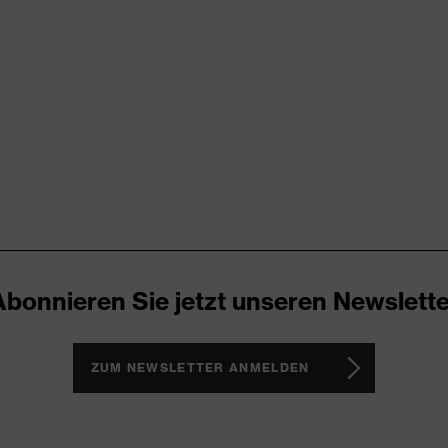
0 (24.HDE.31919)
, Knieverstärkung, reflektierende Designelemente,
n Taschen, teilweise mit Patte
Abonnieren Sie jetzt unseren Newslette
ZUM NEWSLETTER ANMELDEN