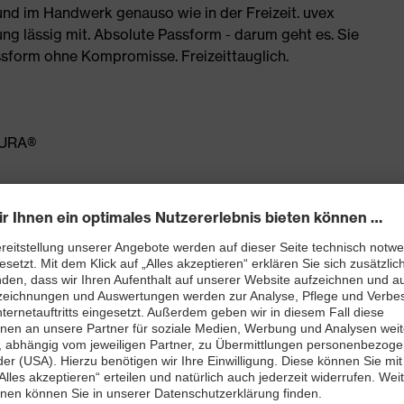
 und im Handwerk genauso wie in der Freizeit. uvex
 lässig mit. Absolute Passform - darum geht es. Sie
assform ohne Kompromisse. Freizeittauglich.
DURA®
teren Oberschenkel
ils mit CORDURA® verstärkt, außerdem integrierte