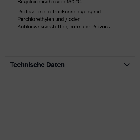
Bügeleisensohle von 150 °C
Professionelle Trockenreinigung mit
Perchlorethylen und / oder
Kohlenwasserstoffen, normaler Prozess
Technische Daten
Produktart
Arbeitskleidung
Produkttyp
Hose
Produktart
-
Untertypen
Produktfamilie
uvex suxxeed