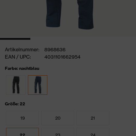
Artikelnummer:
8968636
EAN / UPC:
4031101662954
Farbe: nachtblau
Größe: 22
19
20
21
22
23
24