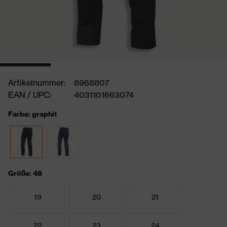
Artikelnummer:
8968807
EAN / UPC:
4031101663074
Farbe: graphit
Größe: 48
19
20
21
22
23
24