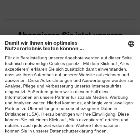
Oberstoff 1
Marketingfarbe
graphit
Material
Polyester (recycelt),
Abonnieren Sie jetzt unseren
Oberstoff 1
Baumwolle
Newsletter
Material
65 % Polyester (recycelt), 35
Oberstoff 1 inkl.
% Baumwolle
Anteil
ZUM NEWSLETTER ANMELDEN
Material
Polyamid
Oberstoff 2
Material
Oberstoff 2 inkl.
100 % Polyamid
Anteil
Material
Kunststoff
Verschluss