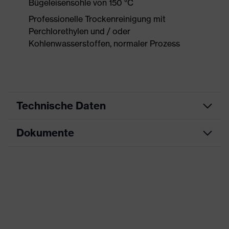
Bügeleisensohle von 150 °C
Professionelle Trockenreinigung mit
Perchlorethylen und / oder
Kohlenwasserstoffen, normaler Prozess
Technische Daten
Dokumente
Produktart
Arbeitskleidung
Produkttyp
Hose
Maßtabelle
Produktart
-
Untertypen
Produktfamilie
uvex suxxeed