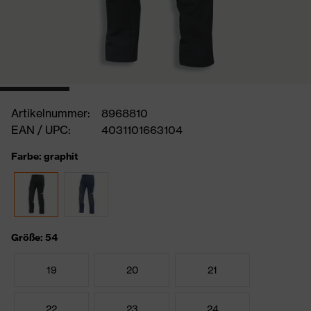
Artikelnummer:
8968810
EAN / UPC:
4031101663104
Farbe: graphit
Größe: 54
19
20
21
22
23
24