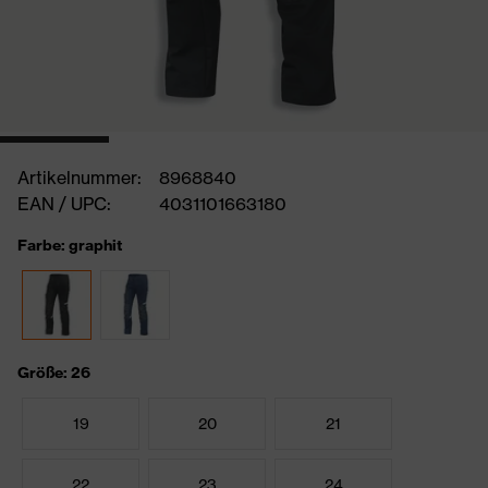
Artikelnummer:
8968840
EAN / UPC:
4031101663180
Farbe: graphit
Größe: 26
19
20
21
22
23
24