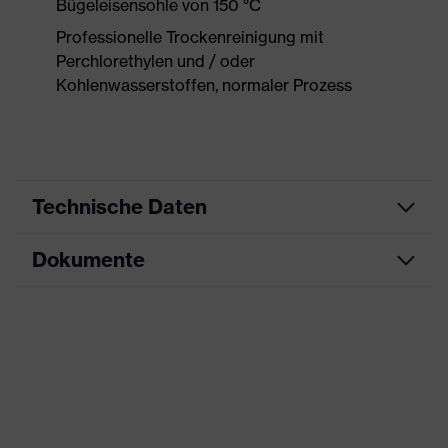
Bügeleisensohle von 150 °C
Professionelle Trockenreinigung mit
Perchlorethylen und / oder
Kohlenwasserstoffen, normaler Prozess
Technische Daten
Dokumente
Produktart
Arbeitskleidung
Produkttyp
Hose
Maßtabelle
Produktart
-
Untertypen
Produktfamilie
uvex suxxeed