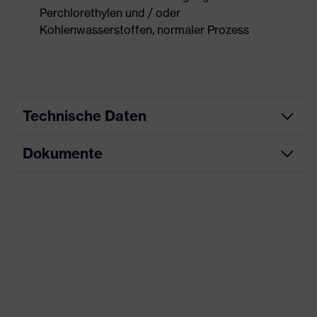
Perchlorethylen und / oder
Kohlenwasserstoffen, normaler Prozess
Technische Daten
Dokumente
Produktart
Arbeitskleidung
Produkttyp
Jacke
Datenblatt
Produktart
ESD Kleidung
Untertypen
Produktfamilie
uvex suXXeed ESD
Farbe
schwarz