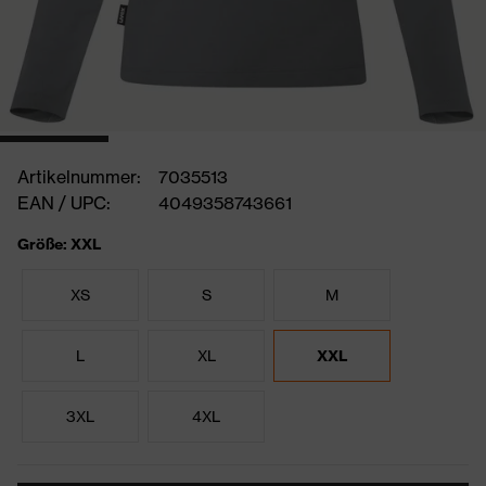
Artikelnummer:
7035513
EAN / UPC:
4049358743661
Größe: XXL
XS
S
M
L
XL
XXL
3XL
4XL