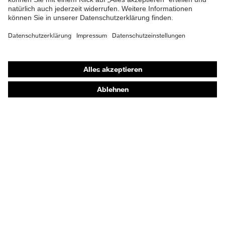
Shops
Online-Shop für B2B-Kunden
Online-Shop für Personaldienstleister
Online-Shop für Laserschutzprodukte
uvex Optik Shop Fürth
E | 3 Store
Kaufberatung
Händlersuche
Orthopädische Bestellungen
Noch Fragen zum Kauf?