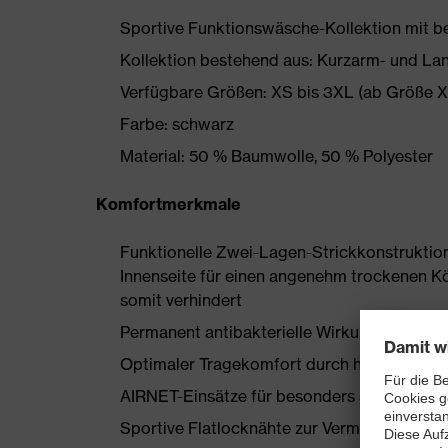
Sportive Funktionswäsche-Kollektion mit b
Kollektion bestehend aus: Kurzarm- und La
Verfügbare Größen: XS bis 3XL (ab Größe X
Farbe: schwarz
Material: 50 % Baumwolle, 50 % Polyester
Komfortmerkmale
Funktionelle Zwei-Lagen-Strickkonstruktion
Innenseite für einen angenehm trockenen K
somit verhindert
Permanent antibakterielle Wirkung und ver
Optimaler Tragekomfort durch hochfunktion
AIRNET-Einsätze für besonders schnellen 
Sportive Flatlocknähte zur Vermeidung von