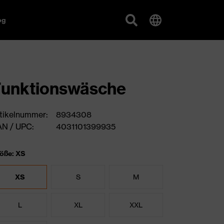
og
unktionswäsche
tikelnummer:
8934308
N / UPC:
4031101399935
öße: XS
XS
S
M
L
XL
XXL