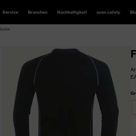
Service
Branchen
Nachhaltigkeit
uvex safety
Bl
äsche
F
Ar
EA
Gr