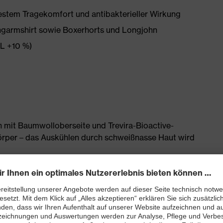
estem Tragekomfort und antibakterieller Wirkung
ngarmshirt sowie Boxerhorts und Longjohn
L +10 %)
 mit Baumwolloberseite und Trevira-Bioactive-
örper – das Auskühlen durch schweißnasse Haut wird
minderte Geruchsbildung im Material
elles Material
Wärmeabtransport
 Druckstellen und Hautreizungen