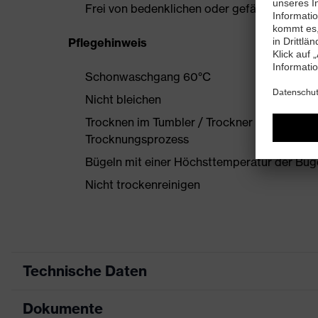
Frei von bedenklichen oder gefährlichen 
Pflegehinweis
Schonwaschgang 60°C
Nicht bleichen
Trocknen im Tumbler / Trockner möglich, ni
Trocknungsprozess
Bügeln mit einer Höchsttemperatur der Büg
Nicht trockenreinigen
Technische Daten
Dokumente
Produktart