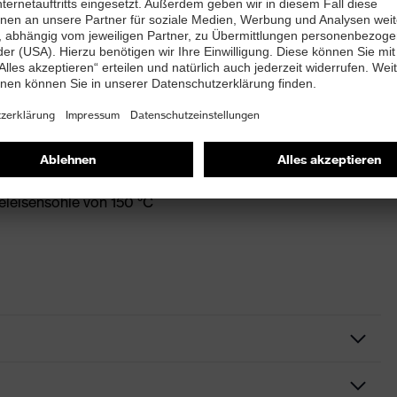
Substanzen nach OEKO-TEX® Standard 100
edrige Temperatur 60 °C, schonender
eleisensohle von 150 °C
Freizeitkleidung