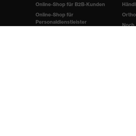
Online-Shop für B2B-Kunden
Händl
Online-Shop für
Ortho
Personaldienstleister
Noch 
Online-Shop für
Laserschutzprodukte
uvex Optik Shop Fürth
E | 3 Store
protecting people