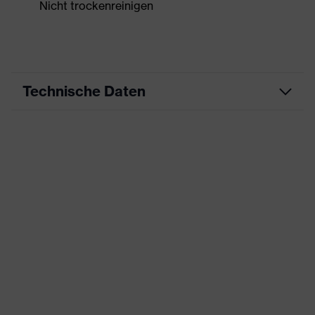
Nicht trockenreinigen
Technische Daten
Produktart
Arbeitskleidung
Produkttyp
Shirts
Produktart
-
Untertypen
Produktfamilie
uvex suxxeed
Farbe
blau
Geschlecht
Herren