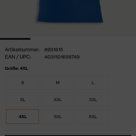
Artikelnummer:
8931615
EAN / UPC:
4031101659749
Größe: 4XL
S
M
L
XL
XXL
3XL
4XL
5XL
6XL