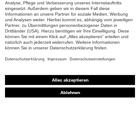
Produkttyp
Arbeitshose
Untertypen
Knopfverschluss,
Verschluss
Reißverschluss
Shops
Online-Shop für B2B-Kunden
Online-Shop für Personaldienstleister
Online-Shop für Laserschutzprodukte
uvex Optik Shop Fürth
E | 3 Store