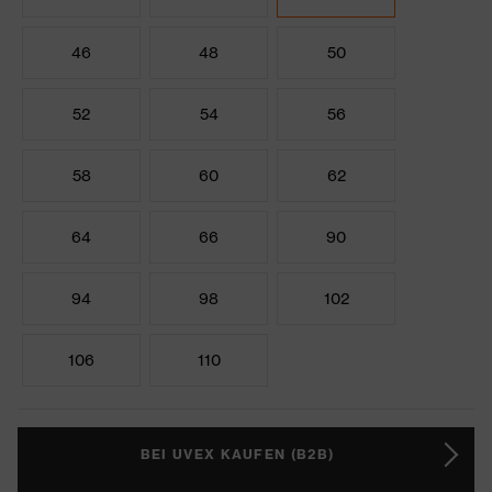
46
48
50
52
54
56
58
60
62
64
66
90
94
98
102
106
110
BEI UVEX KAUFEN (B2B)