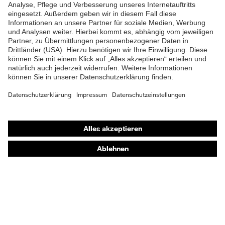
Produkttyp
Arbeitshose
Untertypen
Knopfverschluss,
Verschluss
Reißverschluss
Shops
Online-Shop für B2B-Kunden
Online-Shop für Personaldienstleister
Online-Shop für Laserschutzprodukte
uvex Optik Shop Fürth
E | 3 Store