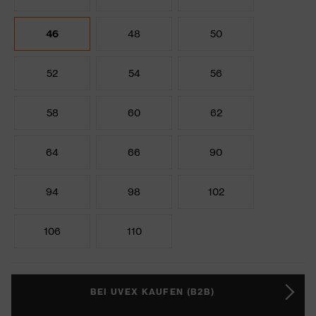
46
48
50
52
54
56
58
60
62
64
66
90
94
98
102
106
110
BEI UVEX KAUFEN (B2B)