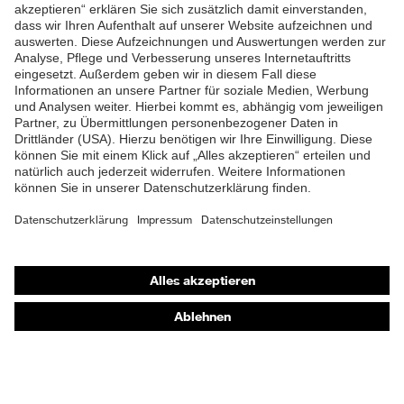
ZUM NEWSLETTER ANMELDEN
Produkttyp
Arbeitshose
Untertypen
Knopfverschluss,
Verschluss
Reißverschluss
Shops
Online-Shop für B2B-Kunden
Online-Shop für Personaldienstleister
Online-Shop für Laserschutzprodukte
uvex Optik Shop Fürth