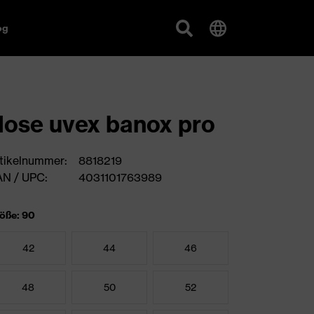
og
ose uvex banox pro
tikelnummer:
8818219
N / UPC:
4031101763989
öße: 90
42
44
46
48
50
52