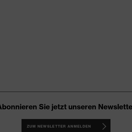
rungen
TEX® STANDARD 100 (S20-0516)
hl an Taschen, teilweise mit Patte
g, trocken
ent schwer entflammbar ausgerüstet
Abonnieren Sie jetzt unseren Newslette
atische Fasern, Baumwolle, Polyester
ZUM NEWSLETTER ANMELDEN
aumwolle, 20 % Polyester, 1 % antistatische Fasern