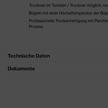
Trocknen im Tumbler / Trockner möglich, n
Bügeln mit einer Höchsttemperatur der Büg
Professionelle Trockenreinigung mit Perchl
Prozess
Technische Daten
Dokumente
Produktart
Schutz
Produkttyp
Hose
Datenblatt
Produktart Untertypen
Schwei
CE Konformitätserklärung
Produktfamilie
uvex w