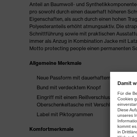
Anteil an Baumwoll- und Synthetikkomponenten 
pro sowohl durch einen dauerhaft höheren Sc
Eigenschaften, als auch durch einen hohen Tr
Polyesteranteils erhöht atmungsaktiv. Die stra
Schnittführung sowie mit praktischen Ausstatt
immer als Anzug in Kombination Jacke mit La
Motto protecting people einen permanenten Sc
Allgemeine Merkmale
Neue Passform mit dauerhaftem, erhöhten 
Bund mit verdecktem Knopf
Eingriff mit einem Reißverschluss aus Kunst
Oberschenkeltasche mit Verschlussmöglich
Label mit Piktogrammen
Komfortmerkmale