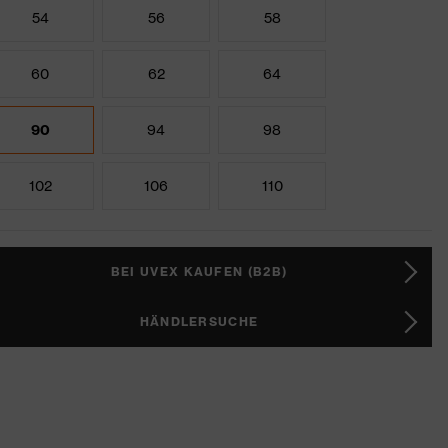
54
56
58
60
62
64
90
94
98
102
106
110
BEI UVEX KAUFEN (B2B)
HÄNDLERSUCHE