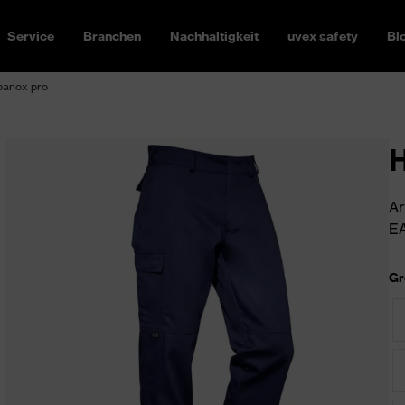
Service
Branchen
Nachhaltigkeit
uvex safety
Bl
banox pro
H
Ar
EA
Gr