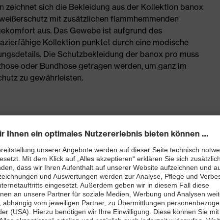
zeichnet sich die Bekleidung aus der Kollektion banox
hweißerschutz mit zusätzlichen flammhemmenden
agekomfort aus. Das Gewebe ist aufgrund des
pazierfähige Kollektion punktet durch eine modische
ungsdetails. Die Schutzbekleidung der banox pro muss
tzhose oder Bundhose getragen werden, um ganz im
hutz zu gewährleisten.
Schweißerschutz
stoff, Seitentaschen und jeweils eine Gesäß- und
keit