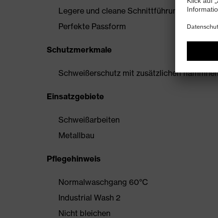
Legere und cleane Schnittführung
Perfekte Passform
Schutzmerkmale
Schweißerschutz mit zusätzlichen flammh
Einsatzgebiete
Schweißarbeiten
Metallbau
Pflegehinweis
Normalwaschgang 60°C
Industrial Wash 2
Nicht bleichen