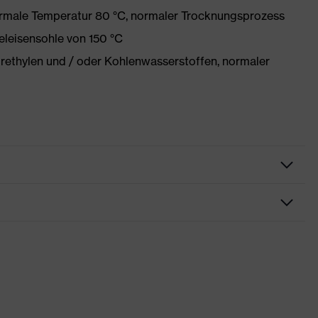
ormale Temperatur 80 °C, normaler Trocknungsprozess
eleisensohle von 150 °C
orethylen und / oder Kohlenwasserstoffen, normaler
kleidung
ßerschutzbekleidung
elding