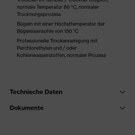
normale Temperatur 80 °C, normaler
Trocknungsprozess
Bügeln mit einer Höchsttemperatur der
Bügeleisensohle von 150 °C
Professionelle Trockenreinigung mit
Perchlorethylen und / oder
Kohlenwasserstoffen, normaler Prozess
Technische Daten
Dokumente
Produktart
Schutzkleidung
Produkttyp
Hose
Datenblatt
Produktart Untertypen
Multifunktionsschutzkleidung