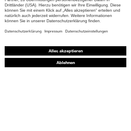
100 % Baumwolle
Anteil
Material Verschluss
Kunststoff
Passform
Regular Fit
Shops
Produkttyp Untertypen
Arbeitshose
Online-Shop für B2B-Kunden
Schweisserschutzklasse
Klasse 1
Online-Shop für Personaldienstleister
Online-Shop für Laserschutzprodukte
Verschluss
Reißverschluss
uvex Optik Shop Fürth
EN 13034:2005 + A1:2009,
E | 3 Store
EN ISO 11611:2015, EN 1149-
Norm
5:2018, EN ISO 11612:2015,
IEC 61482-2 Ed.2:2018
Kaufberatung
Händlersuche