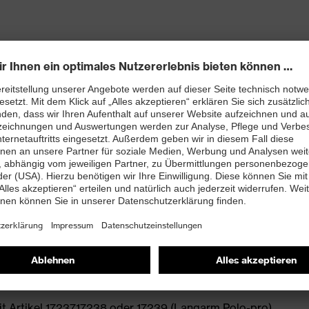
den Lyocell® Anteil
 Artikel 17237,17238 oder 17239 (Langarm Polo-pro)