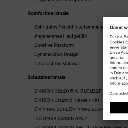
Komfortmerkmale
Sehr gutes Feuchtigkeitsmanagement durch 
Angenehmes Hautgefühl
Sportive Passform
Dynamisches Design
Ultraleichtes Material
Schutzmerkmale
EN ISO 11612:2015 A1,B1,C1,E2,F1
EN ISO 11611:2015 Klasse 1 - A1
EN 1149-5:2018, EN 1149-3:2004
IEC 61482-2:2020 APC-1
IEC 61482-2:2020 APC-2 in Kombination mit