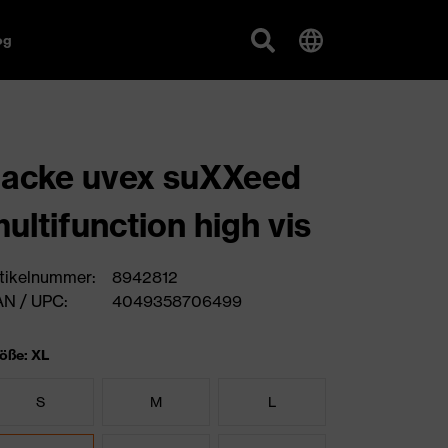
og
acke uvex suXXeed
ultifunction high vis
tikelnummer:
8942812
N / UPC:
4049358706499
öße: XL
S
M
L