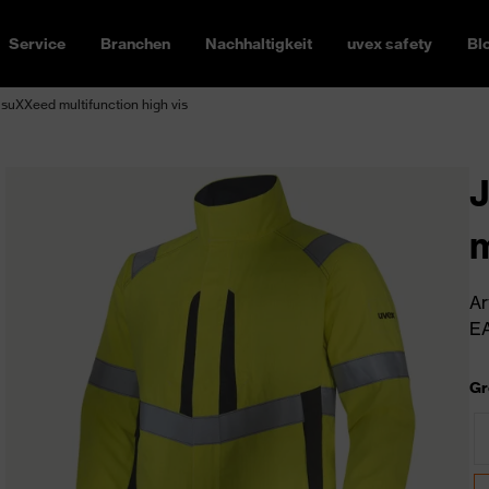
Service
Branchen
Nachhaltigkeit
uvex safety
Bl
suXXeed multifunction high vis
J
m
Ar
EA
Gr