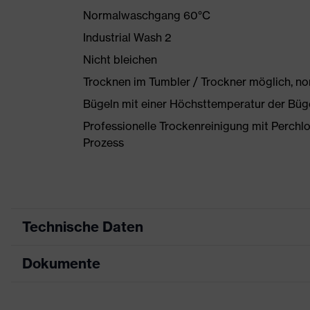
Normalwaschgang 60°C
Industrial Wash 2
Nicht bleichen
Trocknen im Tumbler / Trockner möglich, n
Bügeln mit einer Höchsttemperatur der Büg
Professionelle Trockenreinigung mit Perchl
Prozess
Technische Daten
Dokumente
Produktart
Schutzkleidung
Produkttyp
Jacke
Datenblatt