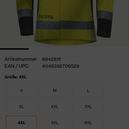
Artikelnummer:
8942815
EAN / UPC:
4049358706529
Größe: 4XL
S
M
L
XL
XXL
3XL
4XL
5XL
6XL