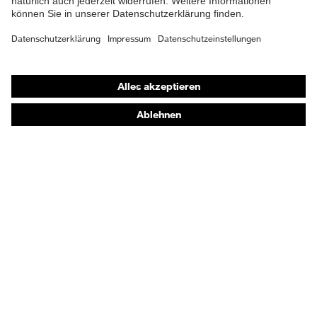
Shops
Online-Shop für B2B-Kunden
Online-Shop für Personaldienstleister
Online-Shop für Laserschutzprodukte
uvex Optik Shop Fürth
E | 3 Store
Kaufberatung
Händlersuche
Orthopädische Bestellungen
Noch Fragen zum Kauf?