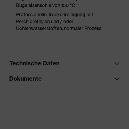
Bügeleisensohle von 150 °C
Professionelle Trockenreinigung mit
Perchlorethylen und / oder
Kohlenwasserstoffen, normaler Prozess
Technische Daten
Dokumente
Produktart
Schutzkleidung
Produkttyp
Shirts
Datenblatt
Produktart
Multifunktionsschutzkleidung
Untertypen
CE Konformitätserklärung
Produktfamilie
uvex multifunction
Downloadportal für CE