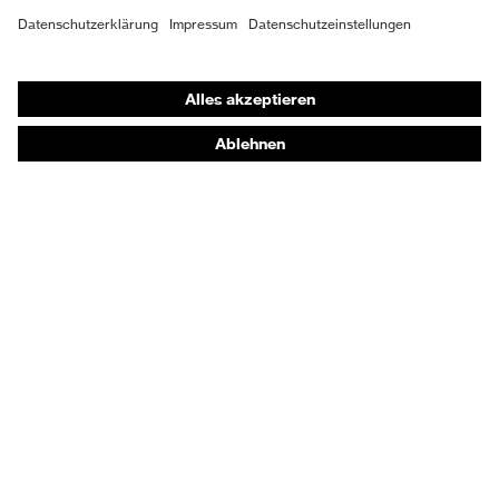
Shops
Online-Shop für B2B-Kunden
Online-Shop für Personaldienstleister
Online-Shop für Laserschutzprodukte
uvex Optik Shop Fürth
E | 3 Store
Kaufberatung
Händlersuche
Orthopädische Bestellungen
Noch Fragen zum Kauf?