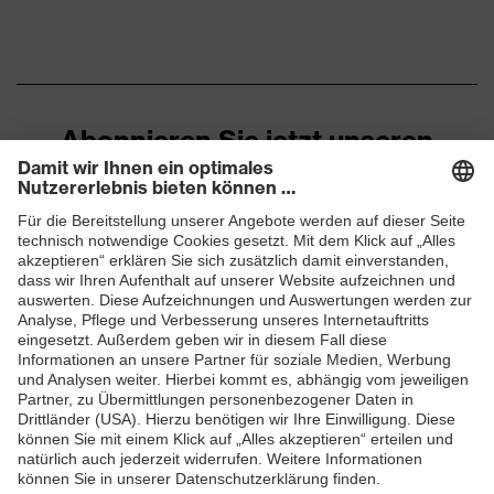
Oberstoff 1
Modacryl, Viskose FR
Material
49 % Viskose FR, 49 %
Oberstoff 1 inkl.
Modacryl, 2 % antistatische
Anteil
Fasern
Abonnieren Sie jetzt unseren
Material
Kunststoff
Newsletter
Verschluss
Passform
Regular Fit
ZUM NEWSLETTER ANMELDEN
Produkttyp
Langarmhemd
Untertypen
Verschluss
Knopfverschluss
EN ISO 14116:2015, EN 1149-
Norm
5:2008