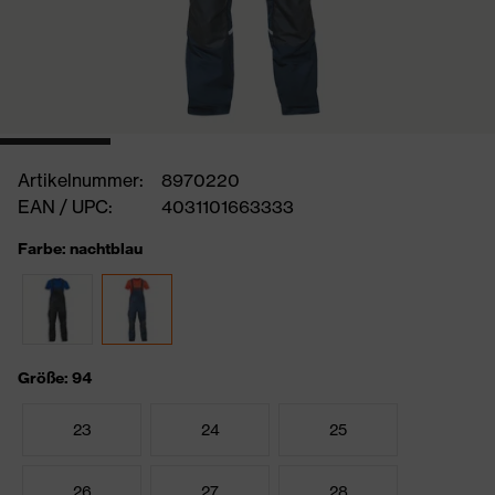
Artikelnummer:
8970220
EAN / UPC:
4031101663333
Farbe: nachtblau
Größe: 94
23
24
25
26
27
28