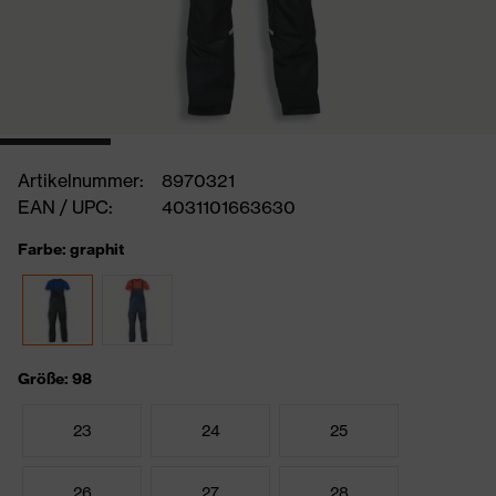
Artikelnummer:
8970321
EAN / UPC:
4031101663630
Farbe: graphit
Größe: 98
23
24
25
26
27
28