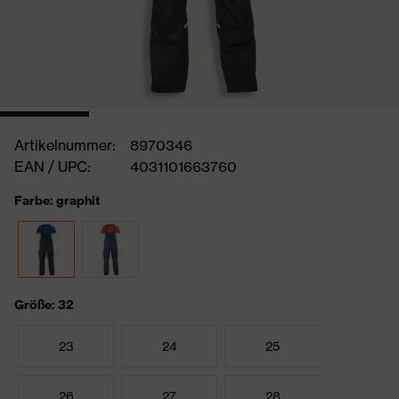
Artikelnummer:
8970346
EAN / UPC:
4031101663760
Farbe: graphit
Größe: 32
23
24
25
26
27
28