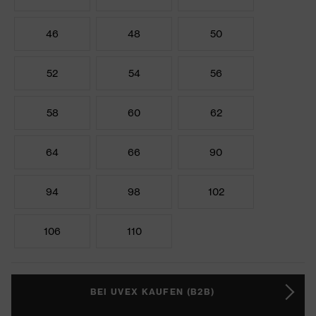
46
48
50
52
54
56
58
60
62
64
66
90
94
98
102
106
110
BEI UVEX KAUFEN (B2B)