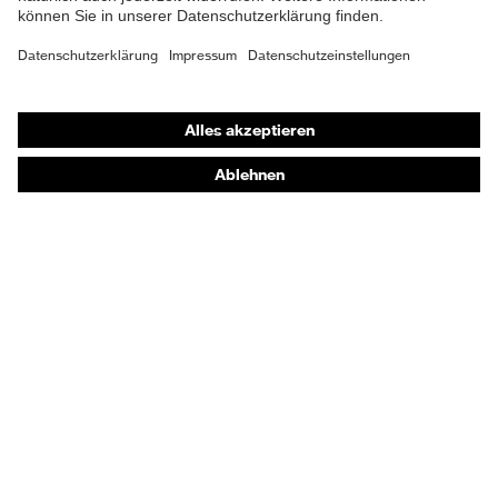
Elasthan®, Nomex®, Viskose
Material Oberstoff 4
FR
Shops
Material Oberstoff 4 inkl.
59 % Viskose FR, 33 %
Anteil
Online-Shop für B2B-Kunden
Nomex®, 8 % Elasthan®
Online-Shop für Personaldienstleister
Material Verschluss
Kunststoff
Online-Shop für Laserschutzprodukte
Passform
Regular Fit
uvex Optik Shop Fürth
E | 3 Store
Produkttyp Untertypen
Latzhose
Schweisserschutzklasse
Klasse 1
Kaufberatung
Störlichtbogenklasse
2
Händlersuche
Orthopädische Bestellungen
Verschluss
Reißverschluss
Noch Fragen zum Kauf?
A1:2021, EN 61482-2:2020,