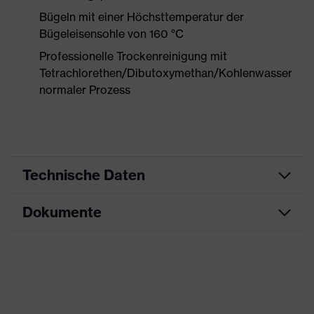
Bügeln mit einer Höchsttemperatur der
Bügeleisensohle von 160 °C
Professionelle Trockenreinigung mit
Tetrachlorethen/Dibutoxymethan/Kohlenwasserstof
normaler Prozess
Technische Daten
Dokumente
Produktart
Schutzkleidung
Produkttyp
Hose
Datenblatt
Produktart Untertypen
Multifunktionsschutzkleidung
CE Konformitätserklärung
Produktfamilie
uvex suXXeed multifunction