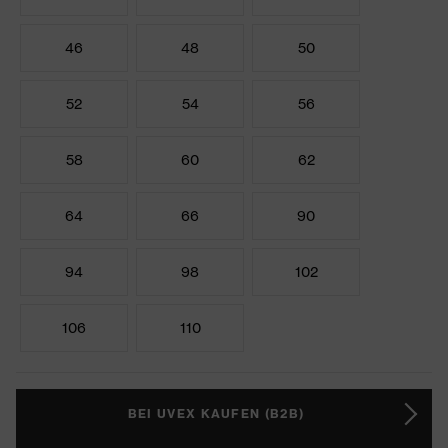
46
48
50
52
54
56
58
60
62
64
66
90
94
98
102
106
110
BEI UVEX KAUFEN (B2B)