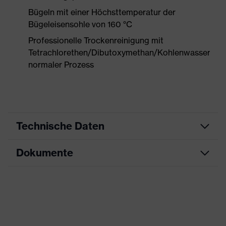
Bügeln mit einer Höchsttemperatur der
Bügeleisensohle von 160 °C
Professionelle Trockenreinigung mit
Tetrachlorethen/Dibutoxymethan/Kohlenwasserstof
normaler Prozess
Technische Daten
Dokumente
Produktart
Schutzkleidung
Produkttyp
Hose
Datenblatt
Produktart Untertypen
Multifunktionsschutzkleidung
CE Konformitätserklärung
Produktfamilie
uvex suXXeed multifunction