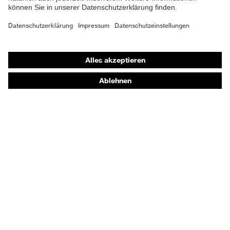
Elasthan®, Nomex®, Viskose
Material Oberstoff 4
FR
Shops
Material Oberstoff 4 inkl.
59 % Viskose FR, 33 %
Anteil
Online-Shop für B2B-Kunden
Nomex®, 8 % Elasthan®
Online-Shop für Personaldienstleister
Material Verschluss
Kunststoff
Online-Shop für Laserschutzprodukte
Passform
Regular Fit
uvex Optik Shop Fürth
E | 3 Store
Produkttyp Untertypen
Latzhose
Schweisserschutzklasse
Klasse 1
Kaufberatung
Störlichtbogenklasse
2
Händlersuche
Orthopädische Bestellungen
Verschluss
Reißverschluss
Noch Fragen zum Kauf?
A1:2021, EN 61482-2:2020,