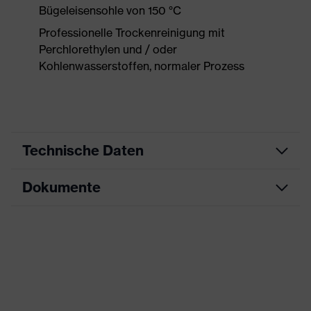
Bügeleisensohle von 150 °C
Professionelle Trockenreinigung mit
Perchlorethylen und / oder
Kohlenwasserstoffen, normaler Prozess
Technische Daten
Dokumente
Produktart
Schutzkleidung
Produkttyp
Hose
Datenblatt
Produktart
Warnschutzkleidung
Untertypen
CE Konformitätserklärung
Produktfamilie
uvex Construction
Downloadportal für CE