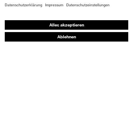
Passform
Regular Fit
Shops
Produkttyp
Online-Shop für B2B-Kunden
Latzhose
Untertypen
Online-Shop für Personaldienstleister
Verschluss
Reißverschluss
Online-Shop für Laserschutzprodukte
uvex Optik Shop Fürth
E | 3 Store
Kaufberatung
Händlersuche
Orthopädische Bestellungen
Noch Fragen zum Kauf?