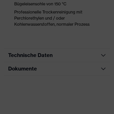
Bügeleisensohle von 150 °C
Professionelle Trockenreinigung mit
Perchlorethylen und / oder
Kohlenwasserstoffen, normaler Prozess
Technische Daten
Dokumente
Produktart
Schutzkleidung
Produkttyp
Hose
Datenblatt
Produktart
Warnschutzkleidung
Untertypen
CE Konformitätserklärung
Produktfamilie
uvex Construction
Downloadportal für CE