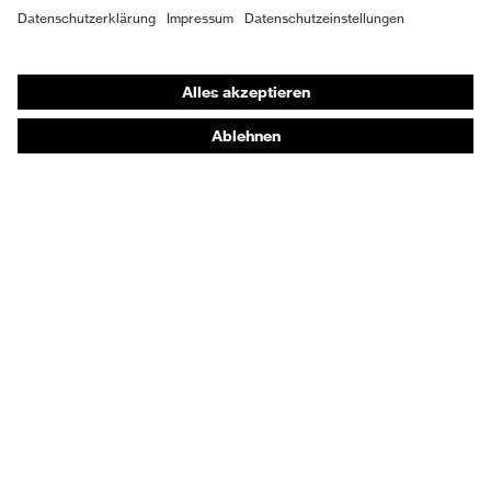
Passform
Regular Fit
Shops
Produkttyp
Online-Shop für B2B-Kunden
Latzhose
Untertypen
Online-Shop für Personaldienstleister
Verschluss
Reißverschluss
Online-Shop für Laserschutzprodukte
uvex Optik Shop Fürth
E | 3 Store
Kaufberatung
Händlersuche
Orthopädische Bestellungen
Noch Fragen zum Kauf?