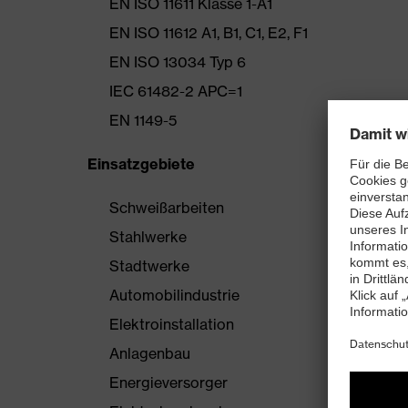
EN ISO 11611 Klasse 1-A1
EN ISO 11612 A1, B1, C1, E2, F1
EN ISO 13034 Typ 6
IEC 61482-2 APC=1
EN 1149-5
Einsatzgebiete
Schweißarbeiten
Stahlwerke
Stadtwerke
Automobilindustrie
Elektroinstallation
Anlagenbau
Energieversorger