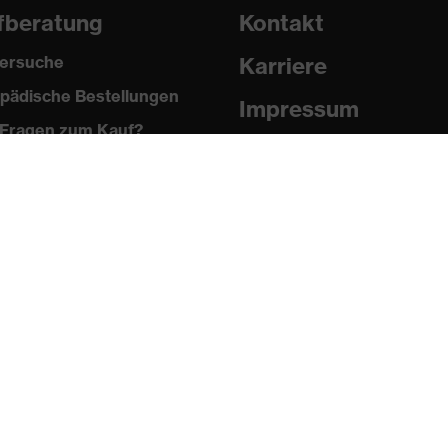
fberatung
Kontakt
ersuche
Karriere
pädische Bestellungen
Impressum
Fragen zum Kauf?
Datenschutz
2009, EN ISO 11611:2015, EN 1149-5:2018, EN ISO
82-2 Ed.2:2018
Newsletter