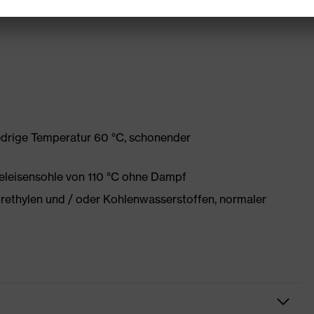
edrige Temperatur 60 °C, schonender
eleisensohle von 110 °C ohne Dampf
orethylen und / oder Kohlenwasserstoffen, normaler