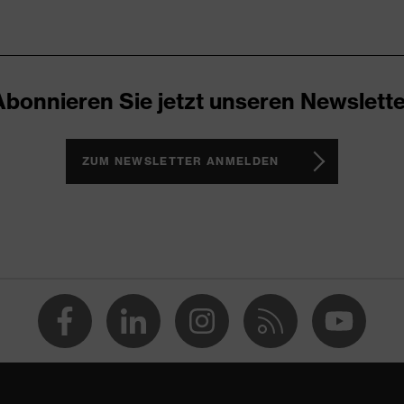
ocken
Abonnieren Sie jetzt unseren Newslette
ZUM NEWSLETTER ANMELDEN
, Aramid, Baumwolle, Modacryl, Polyamid
 Baumwolle, 5 % Aramid, 3 % Polyamid, 1 % antistatische