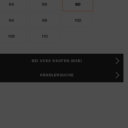
64
66
90
94
98
102
106
110
BEI UVEX KAUFEN (B2B)
HÄNDLERSUCHE