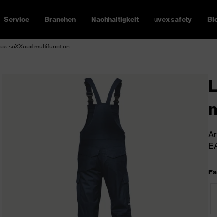
Service
Branchen
Nachhaltigkeit
uvex safety
Bl
ex suXXeed multifunction
L
m
Ar
EA
Fa