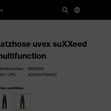
og
atzhose uvex suXXeed
ultifunction
tikelnummer:
8828519
N / UPC:
4031101786872
rbe: nachtblau