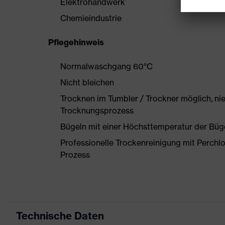
Elektrohandwerk
Chemieindustrie
Pflegehinweis
Normalwaschgang 60°C
Nicht bleichen
Trocknen im Tumbler / Trockner möglich, ni
Trocknungsprozess
Bügeln mit einer Höchsttemperatur der Büg
Professionelle Trockenreinigung mit Perchl
Prozess
Technische Daten