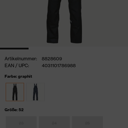
Artikelnummer:
8828609
EAN / UPC:
4031101786988
Farbe: graphit
Größe: 52
23
24
25