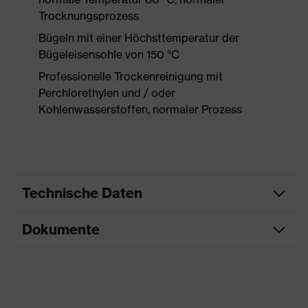
Trocknungsprozess
Bügeln mit einer Höchsttemperatur der
Bügeleisensohle von 150 °C
Professionelle Trockenreinigung mit
Perchlorethylen und / oder
Kohlenwasserstoffen, normaler Prozess
Technische Daten
Dokumente
Produktart
Schutzkleidung
Produkttyp
Hose
Datenblatt
Produktart Untertypen
Multifunktionsschutzkleidung