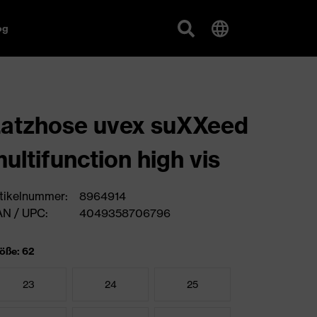
og
atzhose uvex suXXeed
ultifunction high vis
tikelnummer:
8964914
N / UPC:
4049358706796
öße: 62
23
24
25