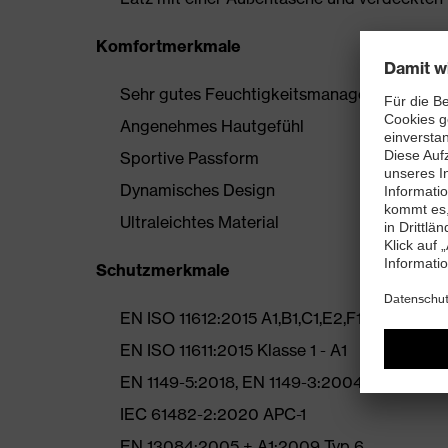
Komfortmerkmale
Sehr gutes Feuchtigkeitsmanagement durch 
Angenehmes Hautgefühl
Sportive Passform
Dynamisches Design
Ultraleichtes Material
Schutzmerkmale
EN ISO 11612:2015 A1,B1,C1,E2,F1
EN ISO 11611:2015 Klasse 1 - A1
EN 1149-5:2018, EN 1149-3:2004
IEC 61482-2:2020 APC-1
EN 13084:2005 + A1:2009 Typ 6