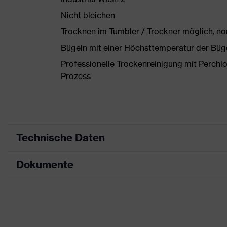
Nicht bleichen
Trocknen im Tumbler / Trockner möglich, n
Bügeln mit einer Höchsttemperatur der Büg
Professionelle Trockenreinigung mit Perchl
Prozess
Technische Daten
Dokumente
Produktart
Schutzkleidung
Produkttyp
Hose
Datenblatt
Produktart
Multifunktion-Warnschut
Untertypen
CE Konformitätserklärung