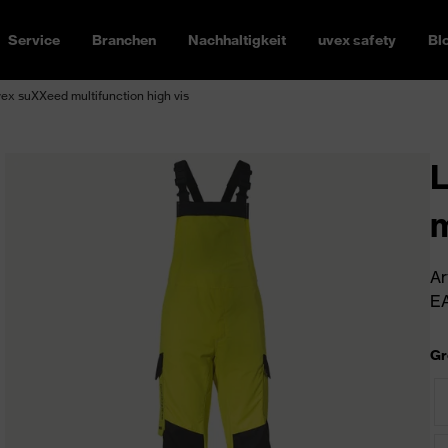
Service
Branchen
Nachhaltigkeit
uvex safety
Bl
ex suXXeed multifunction high vis
L
m
Ar
EA
Gr