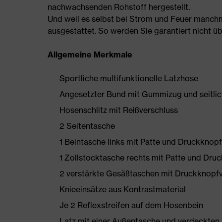
nachwachsenden Rohstoff hergestellt.
Und weil es selbst bei Strom und Feuer manchmal
ausgestattet. So werden Sie garantiert nicht ü
Allgemeine Merkmale
Sportliche multifunktionelle Latzhose
Angesetzter Bund mit Gummizug und seitlic
Hosenschlitz mit Reißverschluss
2 Seitentasche
1 Beintasche links mit Patte und Druckknop
1 Zollstocktasche rechts mit Patte und Dru
2 verstärkte Gesäßtaschen mit Druckknopfv
Knieeinsätze aus Kontrastmaterial
Je 2 Reflexstreifen auf dem Hosenbein
Latz mit einer Außentasche und verdeckten 