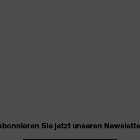
ion
rungen
stung
00 (24.HDE.54951)
ektierende Designelemente, Stretcheinsätze, Träger,
m Bund, Vielzahl an Taschen, teilweise mit Patte
n
Abonnieren Sie jetzt unseren Newslette