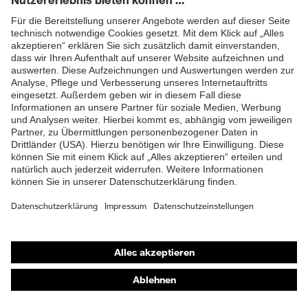
Oberstoff 2
M®
Material
55 % Polyester, 26 % Protex
ZUM NEWSLETTER ANMELDEN
Oberstoff 2 inkl.
M®, 18 % Baumwolle, 1 %
Anteil
antistatische Fasern
EN 61482-2:2020, EN 1149-
5:2018, EN ISO 11612:2015, EN
Norm
61482-1-2:2014, EN ISO
20471:2013 + A1:2016
Passform
Regular Fit
Produkttyp
Longsleeve
Untertypen
Shops
Online-Shop für B2B-Kunden
Online-Shop für Personaldienstleister
Online-Shop für Laserschutzprodukte