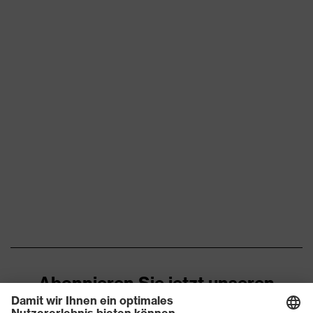
Eignung für
explosiv, staubig, trocken
Arbeitsumgebung
Flächengewicht
215
Oberstoff 1
Flammhemmende
inhärent
Eigenschaften
Marketingfarbe
warngelb
Material
antistatische Fasern,
Oberstoff 1
Baumwolle, Modacryl
Material
54 % Modacryl, 44 %
Oberstoff 1 inkl.
Baumwolle, 2 % antistatische
Anteil
Fasern
Abonnieren Sie jetzt unseren
antistatische Fasern,
Material
Newsletter
Baumwolle, Polyester, Protex