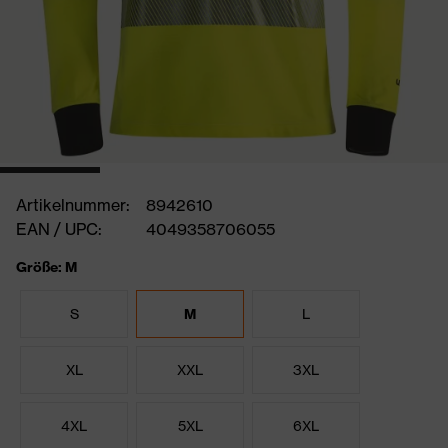
Artikelnummer:
8942610
EAN / UPC:
4049358706055
Größe: M
S
M
L
XL
XXL
3XL
4XL
5XL
6XL