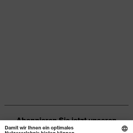
Eignung für
explosiv, staubig, trocken
Arbeitsumgebung
Flächengewicht
215
Oberstoff 1
Flammhemmende
inhärent
Eigenschaften
Marketingfarbe
warngelb
Material
antistatische Fasern,
Oberstoff 1
Baumwolle, Modacryl
Material
54 % Modacryl, 44 %
Oberstoff 1 inkl.
Baumwolle, 2 % antistatische
Anteil
Fasern
Abonnieren Sie jetzt unseren
antistatische Fasern,
Material
Newsletter
Baumwolle, Polyester, Protex