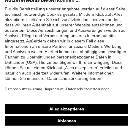
Oberstoff 2
M®
Material
55 % Polyester, 26 % Protex
ZUM NEWSLETTER ANMELDEN
Oberstoff 2 inkl.
M®, 18 % Baumwolle, 1 %
Anteil
antistatische Fasern
EN 61482-2:2020, EN 1149-
5:2018, EN ISO 11612:2015, EN
Norm
61482-1-2:2014, EN ISO
20471:2013 + A1:2016
Passform
Regular Fit
Produkttyp
Longsleeve
Untertypen
Shops
Online-Shop für B2B-Kunden
Online-Shop für Personaldienstleister
Online-Shop für Laserschutzprodukte