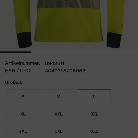
Artikelnummer:
8942611
EAN / UPC:
4049358706062
Größe: L
S
M
L
XL
XXL
3XL
4XL
5XL
6XL