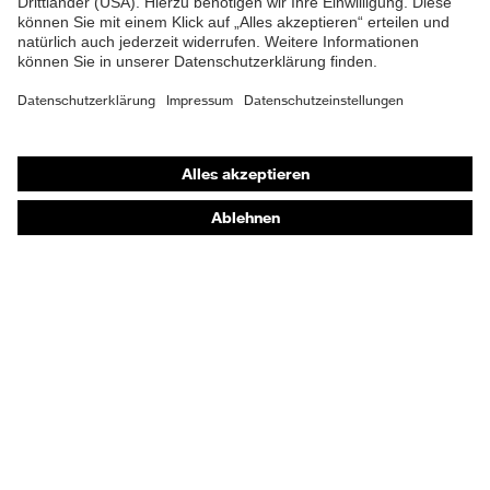
Shops
Online-Shop für B2B-Kunden
Online-Shop für Personaldienstleister
Online-Shop für Laserschutzprodukte
uvex Optik Shop Fürth
E | 3 Store
Kaufberatung
Händlersuche
Orthopädische Bestellungen