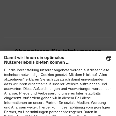
Marketingfarbe
hellgrau
Material Oberstoff
Baumwolle, Polyester
1
Material Oberstoff
50 % Baumwolle, 50 %
1 inkl. Anteil
Polyester
Abonnieren Sie jetzt unseren
Passform
Taillierter Schnitt
Newsletter
Produkttyp
Longsleeve
Untertypen
ZUM NEWSLETTER ANMELDEN