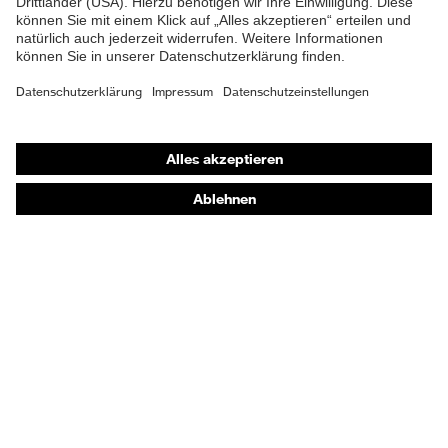
Shops
Online-Shop für B2B-Kunden
Online-Shop für Personaldienstleister
Online-Shop für Laserschutzprodukte
uvex Optik Shop Fürth
E | 3 Store
Kaufberatung
Händlersuche
Orthopädische Bestellungen