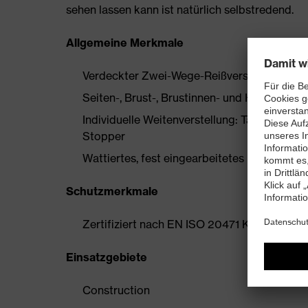
sehen lassen kann ist natürlich selbstredend.
Allgemeine Merkmale
Verdeckter Zwei-Wege-Reißverschluss und 
Seiten-, Brust-, Brustinnen- und Handytasch
Individuelle Weitenverstellung: Taillen- (
Stopper
Wattiertes, fest eingearbeitetes Futter zur 
Schutzmerkmale
Zertifiziert nach EN ISO 20471 Klasse 3 (w
Einsatzgebiete
Construction