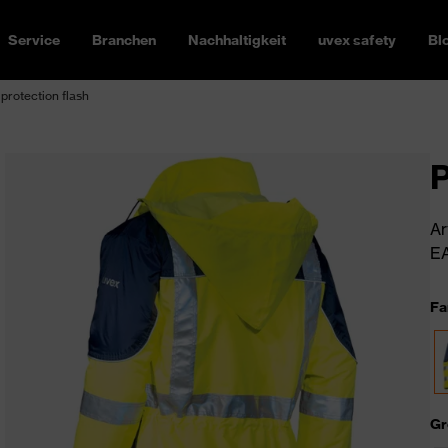
Service
Branchen
Nachhaltigkeit
uvex safety
Bl
protection flash
P
Ar
EA
Fa
Gr