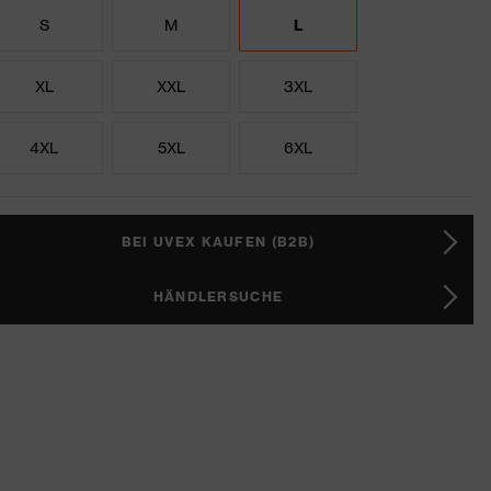
S
M
L
XL
XXL
3XL
4XL
5XL
6XL
BEI UVEX KAUFEN (B2B)
HÄNDLERSUCHE