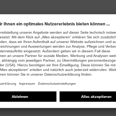
Kinnschutzblende
e mit Verschlussmöglichkeit
innenliegend) und Saumregulierung durch Gummiband und
Thermoisolierung
arngelb), EN 471 Klasse 3 (warnorange) und EN 343 3 1