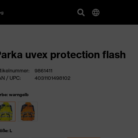
og
arka uvex protection flash
tikelnummer:
9861411
N / UPC:
4031101498102
rbe: warngelb
öße: L