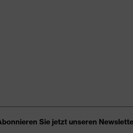
rungen
00 (09.HBD.66950)
hluss
Abonnieren Sie jetzt unseren Newslette