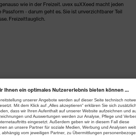
 genauso wie in der Freizeit. uvex suXXeed macht jeden
Passform - darum geht es. Sie ist unverzichtbarer Teil
. Freizeittauglich.