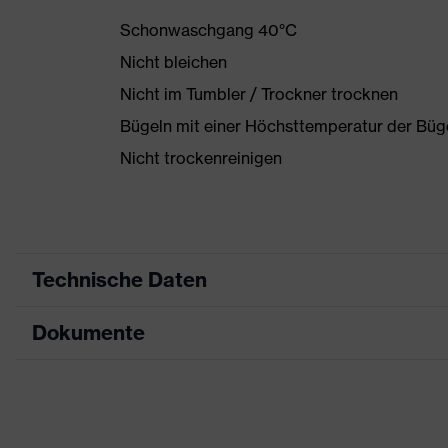
Schonwaschgang 40°C
Nicht bleichen
Nicht im Tumbler / Trockner trocknen
Bügeln mit einer Höchsttemperatur der Büg
Nicht trockenreinigen
Technische Daten
Dokumente
Produktart
Schutzkleidung
Produkttyp
Shirts
Datenblatt
Produktart
Warnschutzkleidung
Untertypen