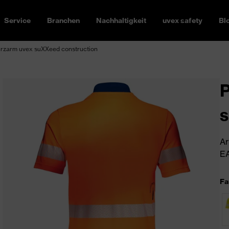
Service
Branchen
Nachhaltigkeit
uvex safety
Bl
urzarm uvex suXXeed construction
P
s
Ar
EA
Fa