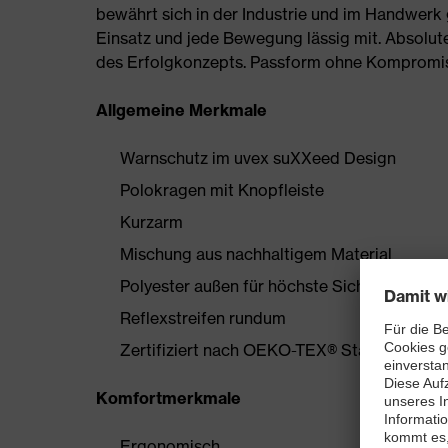
bewährt sich in der Industrie und im Handwerk
Einsatz und jede Bewegung lässig mit. Absolute 
des Erfolgkonzepts. Passform ohne Kompromisse
Allgemeine Merkmale
Warnschutz im uvex suXXeed Design
Polokragen mit Knopfleiste
Kurzarm
Mischung aus nachhaltigem Material
Polyester außen für höchste Sichtbarkeit
Reflexstreifen rundum
Zertifiziert nach OEKO-TEX® Standard 100
Komfortmerkmale
Ergonomisch