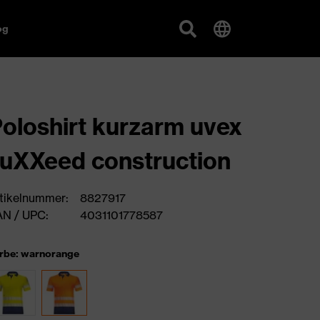
og
oloshirt kurzarm uvex
uXXeed construction
tikelnummer:
8827917
N / UPC:
4031101778587
rbe: warnorange