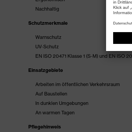
Nachhaltig
Schutzmerkmale
Warnschutz
UV-Schutz
EN ISO 20471 Klasse 1 (S-M) und EN ISO 20
Einsatzgebiete
Arbeiten im öffentlichen Verkehrsraum
Auf Baustellen
In dunklen Umgebungen
An warmen Tagen
Pflegehinweis