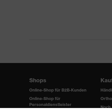
Material Oberstoff 1
Polyester (recycelt), Bau
Material Oberstoff 1
50 % Polyester (recycelt
inkl. Anteil
Material Verschluss
Kunststoff
AS, A1:2021, NZS 4399:20
Norm
13688:2013, EN ISO 2047
Passform
Regular Fit
Produkttyp
Poloshirt
Untertypen
Shops
Kau
Verschluss
Druckknopfverschluss
Online-Shop für B2B-Kunden
Händl
Online-Shop für
Ortho
Personaldienstleister
Noch 