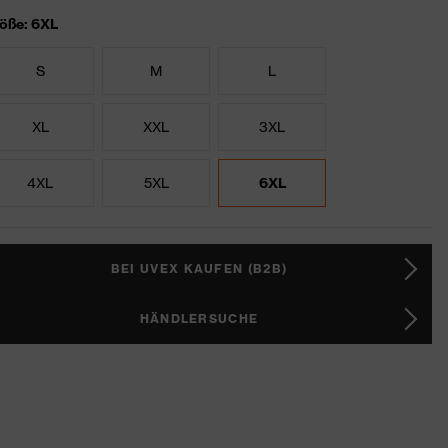
öße: 6XL
S
M
L
XL
XXL
3XL
4XL
5XL
6XL
BEI UVEX KAUFEN (B2B)
HÄNDLERSUCHE