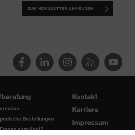
mwolle
ZUM NEWSLETTER ANMELDEN
), 50 % Baumwolle
17 (Sun protective clothing), EN ISO 13688:2013+EN ISO
1:2013 + A1:2016
fberatung
Kontakt
ersuche
Karriere
pädische Bestellungen
Impressum
Fragen zum Kauf?