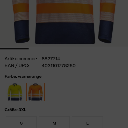
Artikelnummer:
8827714
EAN / UPC:
4031101778280
Farbe: warnorange
Größe: 3XL
S
M
L