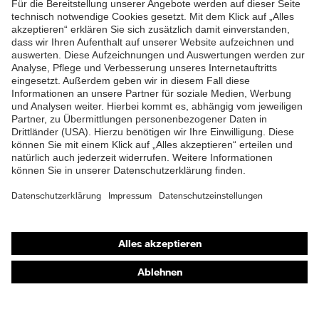
(Sun protective clothing), EN
Norm
ISO 13688:2013+EN ISO
ZUM NEWSLETTER ANMELDEN
13688:2013, EN ISO
20471:2013 + A1:2016
Passform
Regular Fit
Produkttyp
Poloshirt
Untertypen
Verschluss
Druckknopfverschluss
Shops
Online-Shop für B2B-Kunden
Online-Shop für Personaldienstleister
Online-Shop für Laserschutzprodukte