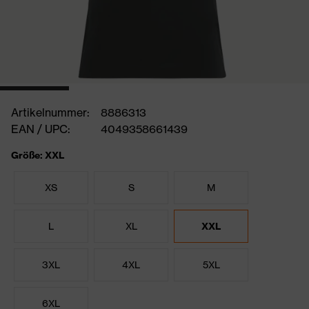
Artikelnummer:
8886313
EAN / UPC:
4049358661439
Größe: XXL
XS
S
M
L
XL
XXL
3XL
4XL
5XL
6XL