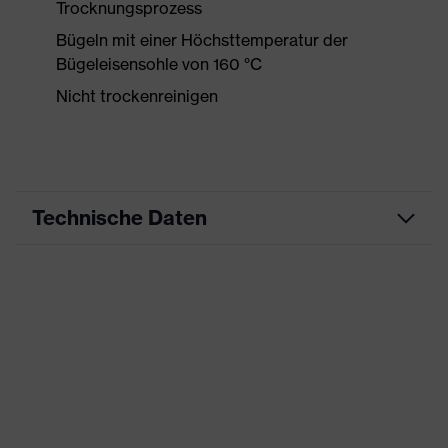
Trocknungsprozess
Bügeln mit einer Höchsttemperatur der
Bügeleisensohle von 160 °C
Nicht trockenreinigen
Technische Daten
Produktart
Arbeitskleidung
Produkttyp
Shirts
Produktart
-
Untertypen
Produktfamilie
uvex suxxeed