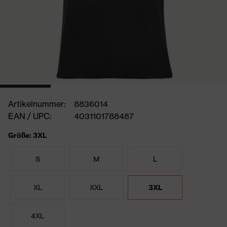
Artikelnummer:
8836014
EAN / UPC:
4031101788487
Größe: 3XL
S
M
L
XL
XXL
3XL
4XL