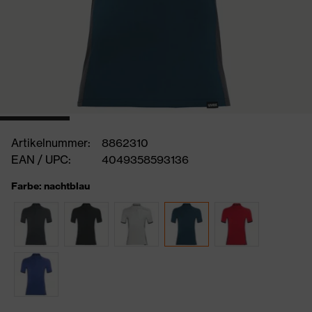
Artikelnummer:
8862310
EAN / UPC:
4049358593136
Farbe: nachtblau