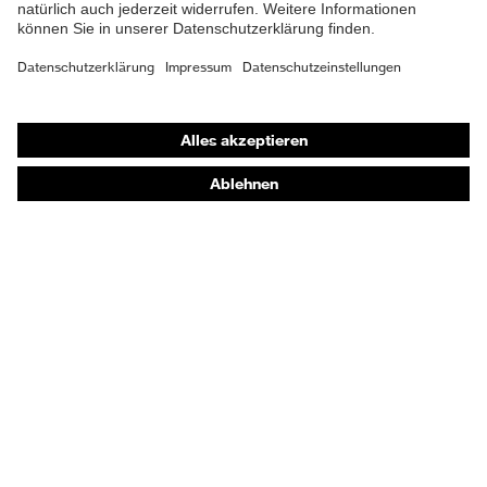
Shops
Online-Shop für B2B-Kunden
Online-Shop für Personaldienstleister
Online-Shop für Laserschutzprodukte
uvex Optik Shop Fürth
E | 3 Store
Kaufberatung
Händlersuche
Orthopädische Bestellungen
Noch Fragen zum Kauf?