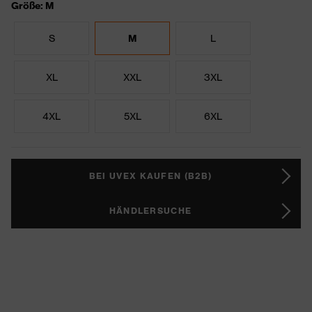
Größe: M
S
M
L
XL
XXL
3XL
4XL
5XL
6XL
BEI UVEX KAUFEN (B2B)
HÄNDLERSUCHE