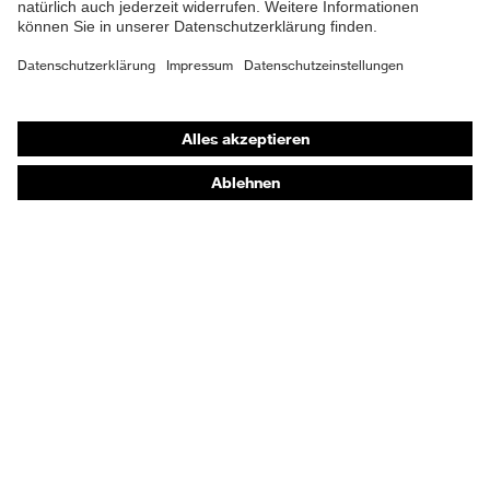
Shops
Online-Shop für B2B-Kunden
Online-Shop für Personaldienstleister
Online-Shop für Laserschutzprodukte
uvex Optik Shop Fürth
E | 3 Store
Kaufberatung
Händlersuche
Orthopädische Bestellungen
Noch Fragen zum Kauf?