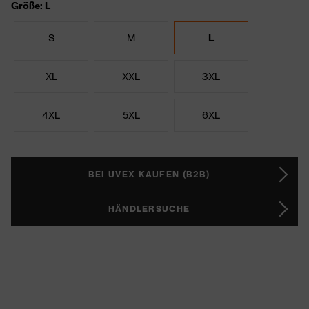
Größe: L
S
M
L
XL
XXL
3XL
4XL
5XL
6XL
BEI UVEX KAUFEN (B2B)
HÄNDLERSUCHE