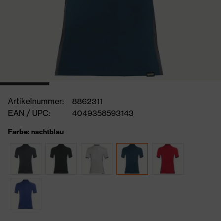
Artikelnummer:
8862311
EAN / UPC:
4049358593143
Farbe: nachtblau