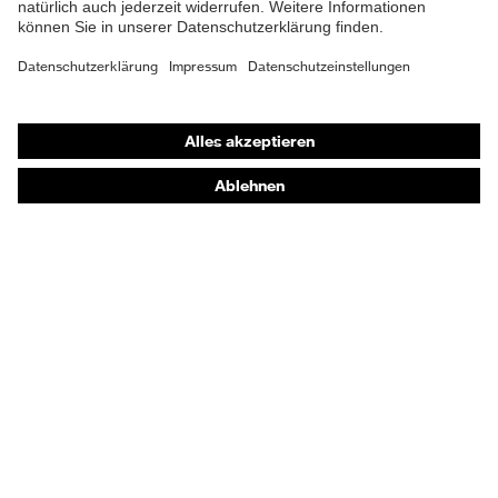
Shops
Online-Shop für B2B-Kunden
Online-Shop für Personaldienstleister
Online-Shop für Laserschutzprodukte
uvex Optik Shop Fürth
E | 3 Store
Kaufberatung
Händlersuche
Orthopädische Bestellungen
Noch Fragen zum Kauf?