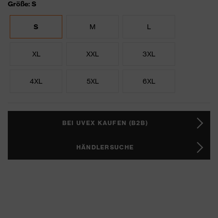
Größe: S
S
M
L
XL
XXL
3XL
4XL
5XL
6XL
BEI UVEX KAUFEN (B2B)
HÄNDLERSUCHE