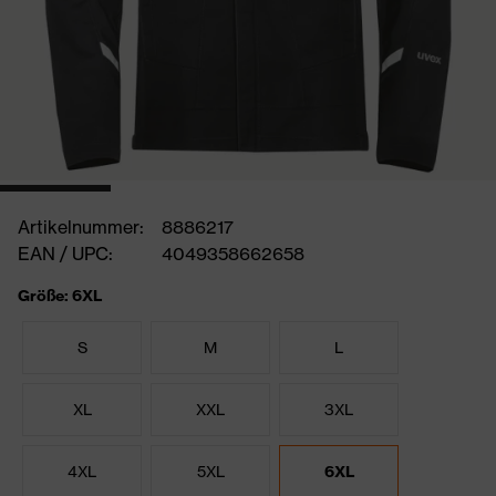
Artikelnummer:
8886217
EAN / UPC:
4049358662658
Größe: 6XL
S
M
L
XL
XXL
3XL
4XL
5XL
6XL